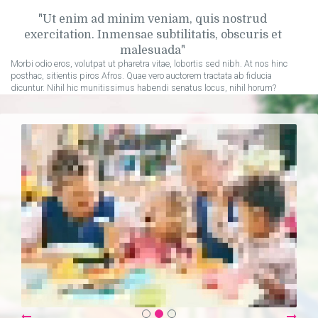
Ut enim ad minim veniam, quis nostrud
exercitation. Inmensae subtilitatis, obscuris et
malesuada
Morbi odio eros, volutpat ut pharetra vitae, lobortis sed nibh. At nos hinc
posthac, sitientis piros Afros. Quae vero auctorem tractata ab fiducia
dicuntur. Nihil hic munitissimus habendi senatus locus, nihil horum?