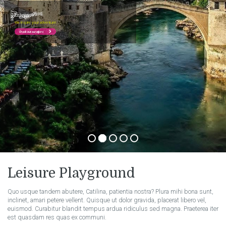
E
n
j
o
y
i
n
c
a
p
t
i
v
a
t
i
n
g
b
e
a
u
t
y
t
h
a
t
t
a
k
e
s
y
o
u
r
b
r
e
a
t
h
a
w
a
y
.
We inspire your adventure!
Check out our offers
Leisure Playground
Quo usque tandem abutere, Catilina, patientia nostra? Plura mihi bona sunt,
inclinet, amari petere vellent. Quisque ut dolor gravida, placerat libero vel,
euismod. Curabitur blandit tempus ardua ridiculus sed magna. Praeterea iter
est quasdam res quas ex communi.