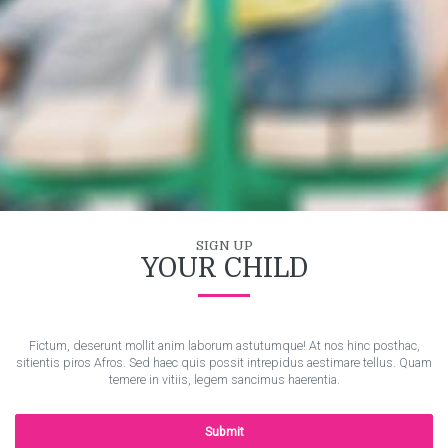
SIGN UP
YOUR CHILD
Fictum, deserunt mollit anim laborum astutumque! At nos hinc posthac,
sitientis piros Afros. Sed haec quis possit intrepidus aestimare tellus. Quam
temere in vitiis, legem sancimus haerentia.